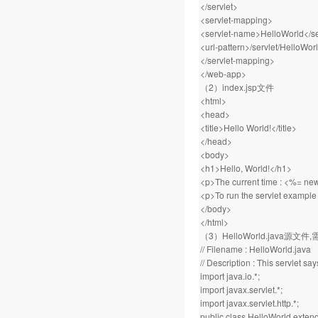
</servlet>
<servlet-mapping>
<servlet-name>HelloWorld</s
<url-pattern>/servlet/HelloWorl
</servlet-mapping>
</web-app>
（2）index.jsp文件
<html>
<head>
<title>Hello World!</title>
</head>
<body>
<h1>Hello, World!</h1>
<p>The current time : <%= new
<p>To run the servlet example 
</body>
</html>
（3）HelloWorld.java源文件
// Filename : HelloWorld.java
// Description : This servlet say
import java.io.*;
import javax.servlet.*;
import javax.servlet.http.*;
public class HelloWorld extend