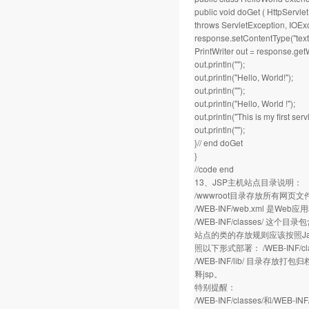
public void doGet ( HttpServl
throws ServletException, IOExc
response.setContentType("text/
PrintWriter out = response.getW
out.println("");
out.println("Hello, World!");
out.println("");
out.println("Hello, World !");
out.println("This is my first servl
out.println("");
}// end doGet
}
//code end
13、JSP主机站点目录说明：
/wwwroot目录存放所有网页文件
/WEB-INF/web.xml 
/WEB-INF/classes/ 这个目
站点的类的存放规则应该按照Java的
照以下形式部署： /WEB-INF/classe
/WEB-INF/lib/ 目录存放
释jsp。
特别提醒：
/WEB-INF/classes/