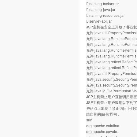
 naming-factory.jar
 naming-java.jar
 naming-resources.jar
 servlet-api.jar
JSP主机在安全上开放了哪些
允许 java.util.PropertyPermissi
允许 java.lang.RuntimePermiss
允许 java.lang.RuntimePermissi
允许 java.lang.RuntimePermiss
允许 java.lang.RuntimePermis
允许 java.lang.reflect.Reflect
允许 java.lang.reflect.ReflectPe
允许 java.util.PropertyPermissio
允许 java.security.SecurityPer
允许 java.security.SecurityPerm
允许 java.io.FilePermission "
JSP主机禁止用户直接调用哪
JSP主机禁止用户调用以下列字
户站点上出现了禁止访问下列类库的
统自带的jar包”即可。
sun.
org.apache.catalina.
org.apache.coyote.