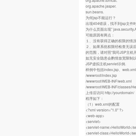
org.apache.tomcat.
org.apache.jasper.
sun.beans.
为何jsp不能运行？
出现404错误，找不到jsp文
为什么页面出现” java.security.Ac
可能原因有两点：
１、没有获得正确的权限的情
２、如果系统权限经检查无误后仍
的范围，请对照“我司JSP主
如无安全隐患会酌情放宽限制
JSP虚拟主机servlet示例.
样例中包括index.jsp、web.
/wwwroot/index.jsp
/wwwroot/WEB-INF/web.xml
/wwwroot/WEB-INF/classes/Hel
上传后访问
http://yourdomain/
程序如下：
（1）web.xml的配置
<?xml version="1.0" ?>
<web-app>
<servlet>
<servlet-name>HelloWorld</s
<servlet-class>HelloWorld</se